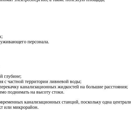
х;
луживающего персонала.
:
й глубине;
я с частной территории ливневой воды;
 перекачку канализационных жидкостей на большие расстояния;
имо поднимать на высоту стоки.
современных канализационных станций, поскольку одна централи
кт или микрорайон.