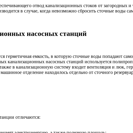
беспечивающего отвод канализационных стоков от загородных 
водится в случае, когда невозможно сбросить сточные воды сам
ционных насосных станций
я герметичная емкость, в которую сточные воды попадают само
ных канализационных насосных станций используется полипропи
 также в канализационную систему входит вентиляция и люк, г
 машинное отделение находилось отдельно от сточного резервуар
танции отличаются:
ономят электроэнергию, а также полезную площадь;